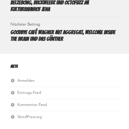
Belzebong, Buckweedz und Octofuzz im
Kulturbahnhof Jena
Nächster Beitrag
Goodbye Café Wagner mit Aggregat, Welcome inside
the Brain und Das Günther
Meta
Anmelden
Eintrags-Feed
Kommentar-Feed
WordPress.org