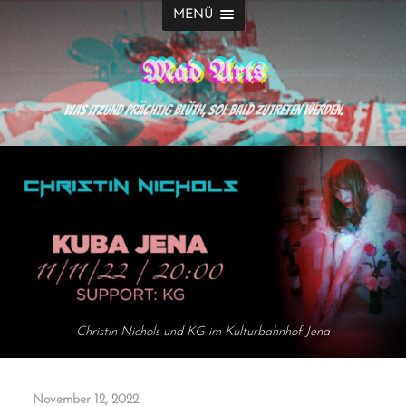
MENÜ
Mad Arts
Was itzund prächtig blüth, sol bald zutreten werden.
Christin Nichols und KG im Kulturbahnhof Jena
November 12, 2022