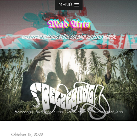
MENÜ
Mad Arts
Was itzund prächtig blüth, sol bald zutreten werden.
Belzebong, Buckweedz und Octofuzz im Kulturbahnhof Jena
Oktober 15, 2022