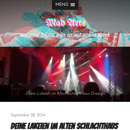
MENÜ
Mad Arts
Was itzund prächtig blüth, sol bald zutreten werden.
Deine Lakeien im Alten Schlachthaus Dresden
September 28, 2014
Deine Lakeien im Alten Schlachthaus