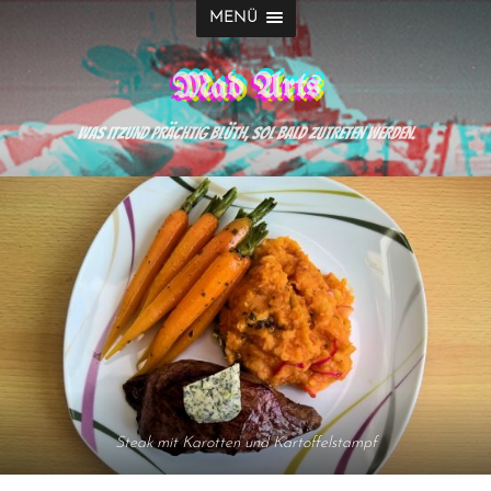
MENÜ
Mad Arts
Was itzund prächtig blüth, sol bald zutreten werden.
Steak mit Karotten und Kartoffelstampf