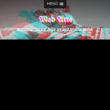
MENÜ
Mad Arts
Was itzund prächtig blüth, sol bald zutreten werden.