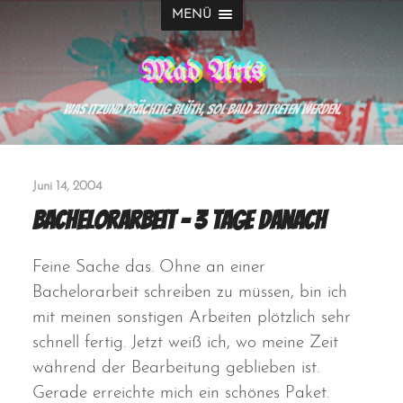
MENÜ
Mad Arts
Was itzund prächtig blüth, sol bald zutreten werden.
Juni 14, 2004
Bachelorarbeit – 3 Tage danach
Feine Sache das. Ohne an einer
Bachelorarbeit schreiben zu müssen, bin ich
mit meinen sonstigen Arbeiten plötzlich sehr
schnell fertig. Jetzt weiß ich, wo meine Zeit
während der Bearbeitung geblieben ist.
Gerade erreichte mich ein schönes Paket.