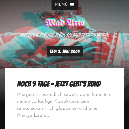
MENÜ
Mad Arts
Was itzund prächtig blüth, sol bald zutreten werden.
TAG:
2. JUNI 2004
Noch 9 Tage – jetzt geht’s rund
Morgen ist es endlich soweit, dann kann ich
meine vorläufige Korrekturversion
rumschicken – ich glaube es wird eine
Menge Leute…