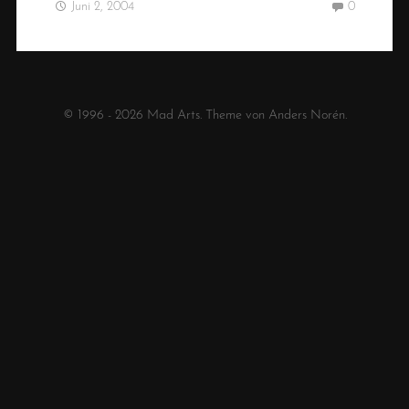
Juni 2, 2004
0
© 1996 - 2026
Mad Arts
. Theme von
Anders Norén
.