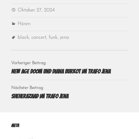
Oktober 27, 2024
Hören
black
,
concert
,
funk
,
jena
Vorheriger Beitrag
New Age Doom und Diana Burkot im Trafo Jena
Nächster Beitrag
Sheherazaad im Trafo Jena
Meta