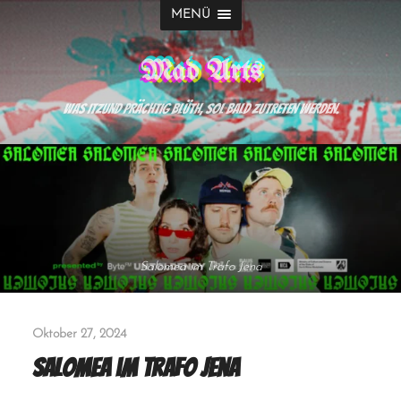
MENÜ
Mad Arts
Was itzund prächtig blüth, sol bald zutreten werden.
Salomea im Trafo Jena
Oktober 27, 2024
Salomea im Trafo Jena