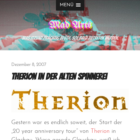
MENÜ
Mad Arts
Was itzund prächtig blüth, sol bald zutreten werden.
Dezember 8, 2007
Therion in der Alten Spinnerei
Gestern war es endlich soweit, der Start der
„20 year anniversary tour“ von
Therion
in