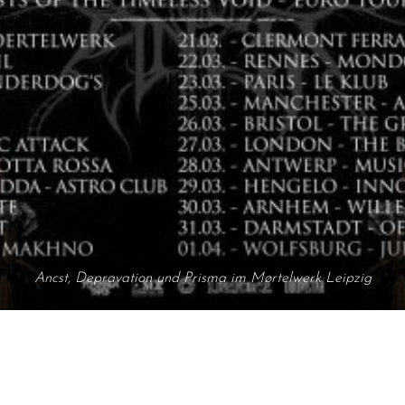
Ancst, Depravation und Prisma im Mørtelwerk Leipzig