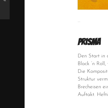
«
…
Prisma
Den Start in 
Black ’n Roll
Die Kompositi
Struktur verm
Brecheisen ei
Auftakt. Heft