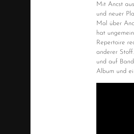
Mit Ancst aus
und neuer Pla
Mal über Ancs
hat ungemein 
Repertoire re
anderer Stoff
und auf Band
Album und ein