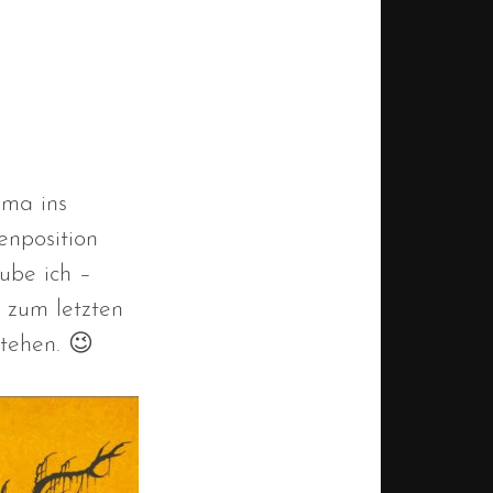
sma ins
nposition
ube ich –
 zum letzten
stehen. 😉