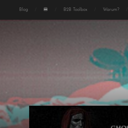
Blog
🍔
B2B Toolbox
Warum?