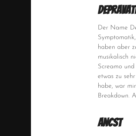
Depravat
Der Name Depr
Symptomatik, 
haben aber zu
musikalisch n
Screamo und C
etwas zu sehr
habe, war mir
Breakdown. Al
Ancst