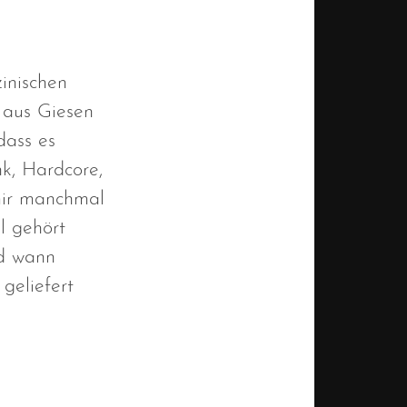
inischen
 aus Giesen
dass es
nk, Hardcore,
 mir manchmal
l gehört
nd wann
geliefert