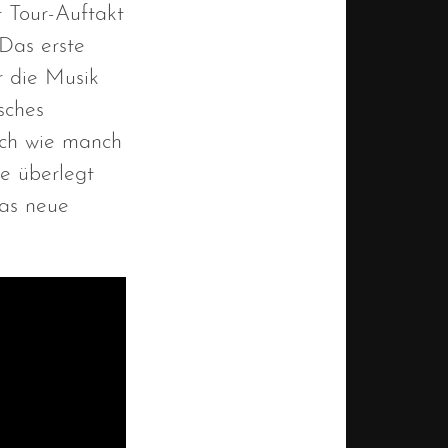
 Tour-Auftakt
Das erste
r die Musik
sches
isch wie manch
e überlegt
as neue