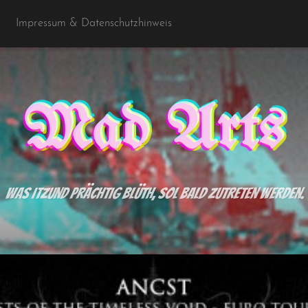
Impressum & Datenschutzhinweis
Mad Arts
Was itzund prächtig blüth, sol bald zutreten werden.