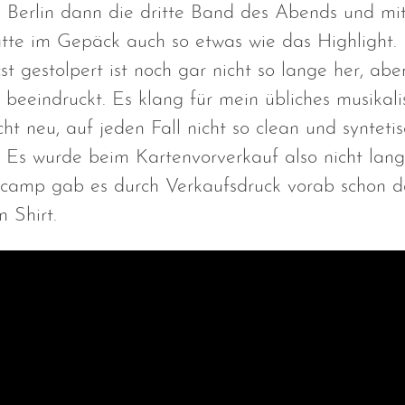
 Berlin dann die dritte Band des Abends und mit
tte im Gepäck auch so etwas wie das Highlight. 
t gestolpert ist noch gar nicht so lange her, abe
beeindruckt. Es klang für mein übliches musikali
cht neu, auf jeden Fall nicht so clean und syntet
. Es wurde beim Kartenvorverkauf also nicht lang
camp gab es durch Verkaufsdruck vorab schon d
 Shirt.