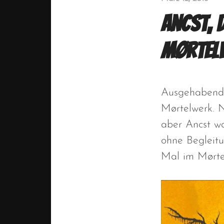
Ancst, 
Mørtelw
Ausgehabend i
Mørtelwerk. 
aber Ancst w
ohne Begleitu
Mal im Mørtel