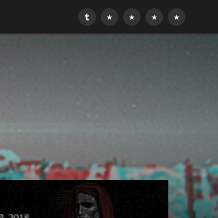
Tumblr
Reddit
Last.fm
LibraryThing
Bandcamp