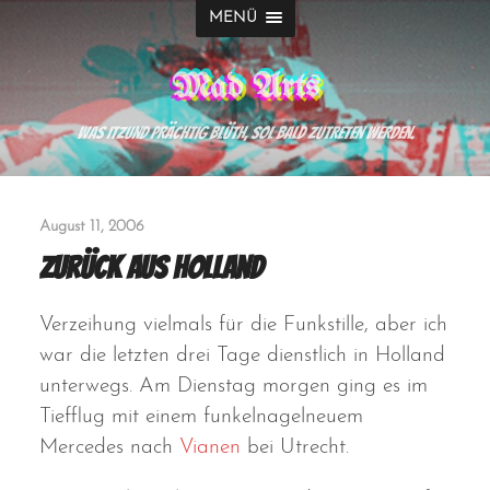
MENÜ
Mad Arts
Was itzund prächtig blüth, sol bald zutreten werden.
August 11, 2006
Zurück aus Holland
Verzeihung vielmals für die Funkstille, aber ich
war die letzten drei Tage dienstlich in Holland
unterwegs. Am Dienstag morgen ging es im
Tiefflug mit einem funkelnagelneuem
Mercedes nach
Vianen
bei Utrecht.