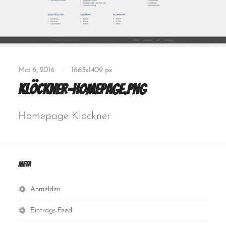
Mai 6, 2016
/
1663
x
1409 px
klöckner-homepage.png
Homepage Klöckner
Meta
Anmelden
Eintrags-Feed