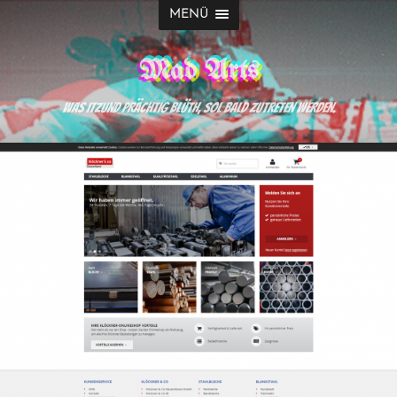
MENÜ
Mad Arts
Was itzund prächtig blüth, sol bald zutreten werden.