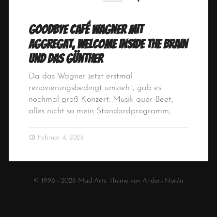
Goodbye Café Wagner mit
Aggregat, Welcome inside the Brain
und Das Günther
Da das Wagner jetzt erstmal
renovierungsbedingt umzieht, gab es
nochmal groß Konzert. Musik quer Beet,
alles nicht so mein Standardprogramm,…
Februar 4, 2023
© 1996 - 2026
Mad Arts
. Theme von
Anders Norén
.