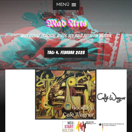
MENÜ
Mad Arts
Was itzund prächtig blüth, sol bald zutreten werden.
TAG:
4. FEBRUAR 2023