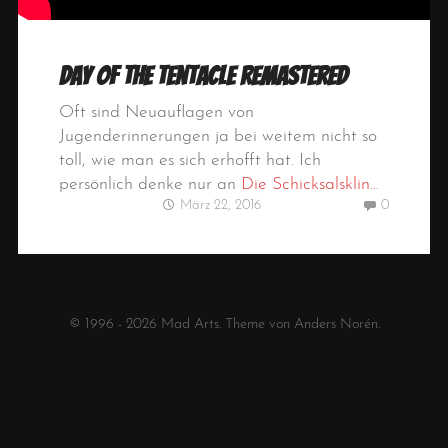
Day of the Tentacle Remastered
Oft sind Neuauflagen von
Jugenderinnerungen ja bei weitem nicht so
toll, wie man es sich erhofft hat. Ich
persönlich denke nur an
Die Schicksalsklin...
März 22, 2016
0
© 1996 - 2026
Mad Arts
. Theme von
Anders Norén
.