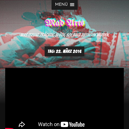
MENÜ
Mad Arts
Was itzund prächtig blüth, sol bald zutreten werden.
TAG:
22. MÄRZ 2016