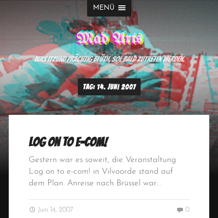
MENÜ
Mad Arts
Was itzund prächtig blüth, sol bald zutreten werden.
TAG:
14. JUNI 2007
Log on to e-com!
Gestern war es soweit, die Veranstaltung
Log on to e-com! in Vilvoorde stand auf
dem Plan. Anreise nach Brüssel war…
Juni 14, 2007
0