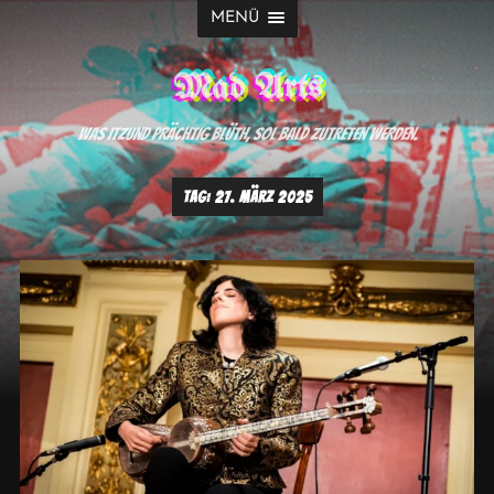
MENÜ
Mad Arts
Was itzund prächtig blüth, sol bald zutreten werden.
TAG:
27. MÄRZ 2025