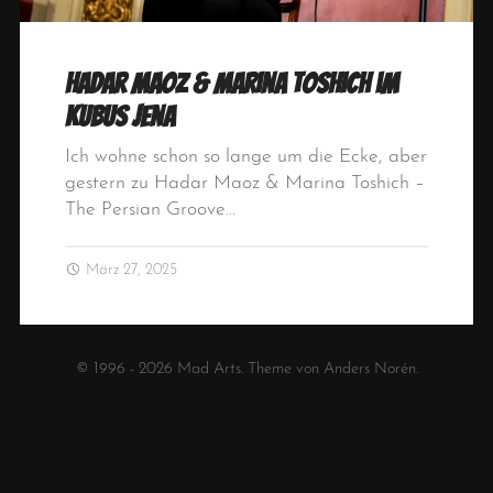
Hadar Maoz & Marina Toshich im
KuBuS Jena
Ich wohne schon so lange um die Ecke, aber
gestern zu Hadar Maoz & Marina Toshich –
The Persian Groove…
März 27, 2025
© 1996 - 2026
Mad Arts
. Theme von
Anders Norén
.