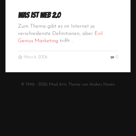
Was ist Web 2.0
Zum Thema gibt es im Internet ja
verschiedenste Definitionen, aber
Evil
Genius Marketing
trifft ...
März 6, 2006
0
© 1996 - 2026
Mad Arts
. Theme von
Anders Norén
.