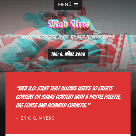
MENÜ
Mad Arts
Was itzund prächtig blüth, sol bald zutreten werden.
TAG:
6. MÄRZ 2006
"Web 2.0: Stuff that allows users to create
content or share content with a pastel palette,
big fonts and rounded corners."
ERIC G. MYERS